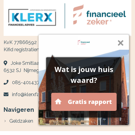
KvK 77866592
Kifid registratienummer 300.012172
Joke Smitlaan 14
6532 SJ
Nijmegen
085-4014371
info@klerxfa.nl
Navigeren
Geldzaken
Particulier