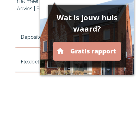
niet meer ziet. Geen nood: Klerx Financieel
Advies | Financieel Zeker schept duidelijkheid.
Depositorekening
Flexibel deposito
Bestemmingsdeposito
Sparen dóór uw (klein-)kind
Sparen vóór uw (klein-)kind