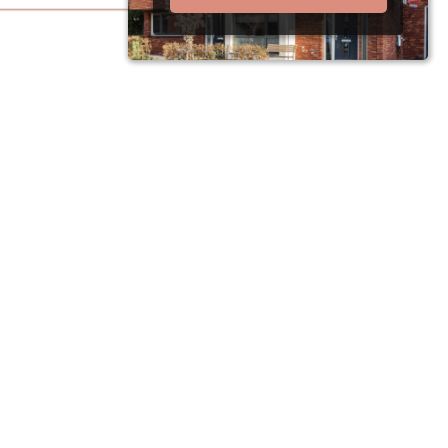
| Financieel
s!