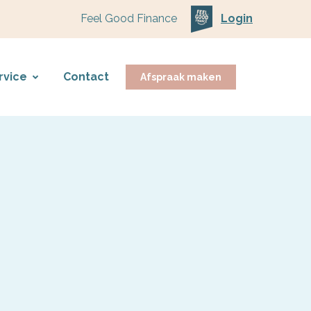
Feel Good Finance
Login
rvice
Contact
Afspraak maken