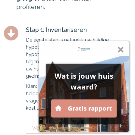
profiteren.
Stap 1: Inventariseren
De eerste stap is natuurlijk uw huidige
hypotheek in kaart brengen. Wat voor soort
hypotheek heeft u nu. Met welke rente en
tegen welke voorwaarden. Ook van belang is
uw huidige financielessituatie en uw
gezinssituatie.
Klerx Financieel Advies | Financieel Zeker kan u
helpen met het beantwoorden van deze
vragen. Een oriëntatiegesprek is vrijblijvend en
kost u niets!
Wat is uw maximale hypotheek en meer...